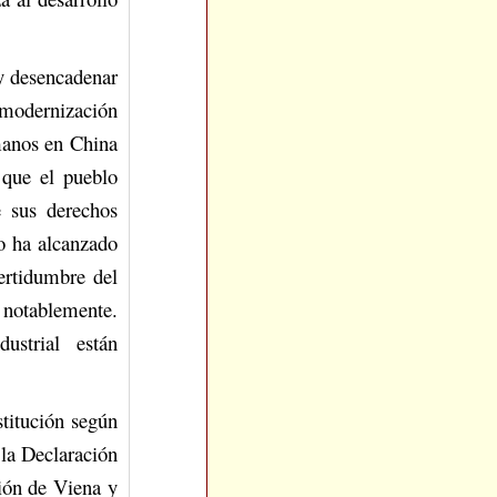
 y desencadenar
 modernización
umanos en China
 que el pueblo
e sus derechos
o ha alcanzado
certidumbre del
 notablemente.
dustrial están
stitución según
 la Declaración
ión de Viena y