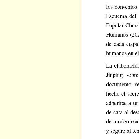
los convenios 
Esquema del 
Popular China
Humanos (2026
de cada etapa
humanos en el 
La elaboració
Jinping sobr
documento, se
hecho el secre
adherirse a u
de cara al des
de modernizac
y seguro al te