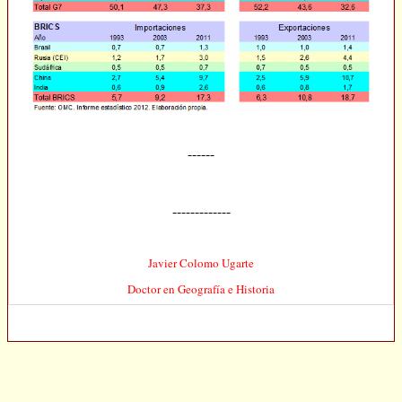
------
-------
------
Javier Colomo Ugarte
Doctor en Geografía e Historia
.