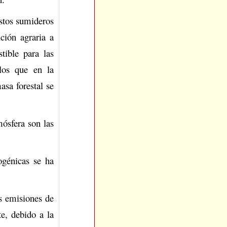
estos sumideros
ción agraria a
tible para las
los que en la
asa forestal se
mósfera son las
ogénicas se ha
as emisiones de
e, debido a la