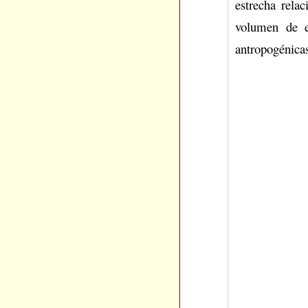
estrecha rela
volumen de e
antropogénica