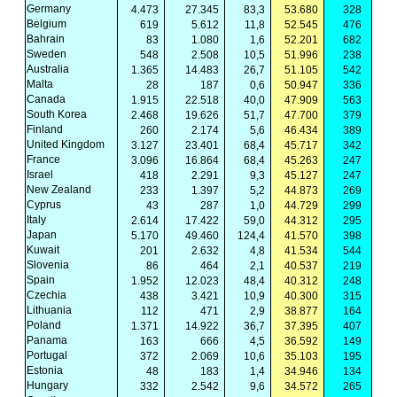
Germany
4.473
27.345
83,3
53.680
328
Belgium
619
5.612
11,8
52.545
476
Bahrain
83
1.080
1,6
52.201
682
Sweden
548
2.508
10,5
51.996
238
Australia
1.365
14.483
26,7
51.105
542
Malta
28
187
0,6
50.947
336
Canada
1.915
22.518
40,0
47.909
563
South Korea
2.468
19.626
51,7
47.700
379
Finland
260
2.174
5,6
46.434
389
United Kingdom
3.127
23.401
68,4
45.717
342
France
3.096
16.864
68,4
45.263
247
Israel
418
2.291
9,3
45.127
247
New Zealand
233
1.397
5,2
44.873
269
Cyprus
43
287
1,0
44.729
299
Italy
2.614
17.422
59,0
44.312
295
Japan
5.170
49.460
124,4
41.570
398
Kuwait
201
2.632
4,8
41.534
544
Slovenia
86
464
2,1
40.537
219
Spain
1.952
12.023
48,4
40.312
248
Czechia
438
3.421
10,9
40.300
315
Lithuania
112
471
2,9
38.877
164
Poland
1.371
14.922
36,7
37.395
407
Panama
163
666
4,5
36.592
149
Portugal
372
2.069
10,6
35.103
195
Estonia
48
183
1,4
34.946
134
Hungary
332
2.542
9,6
34.572
265