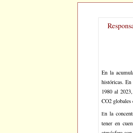
Responsa
En la acumula
históricas. En
1980 al 2023, 
CO2 globales 
n la concent
E
tener en cue
atmósfera con 