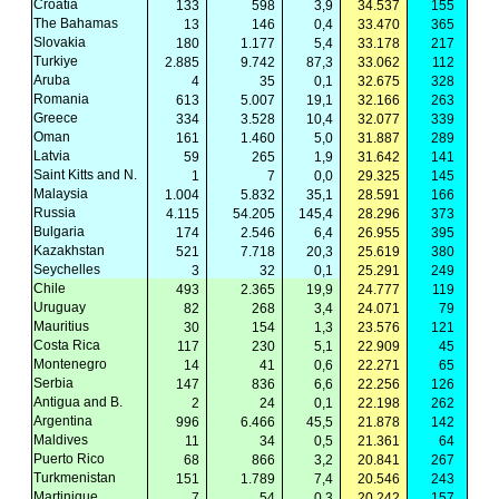
Croatia
133
598
3,9
34.537
155
The Bahamas
13
146
0,4
33.470
365
Slovakia
180
1.177
5,4
33.178
217
Turkiye
2.885
9.742
87,3
33.062
112
Aruba
4
35
0,1
32.675
328
Romania
613
5.007
19,1
32.166
263
Greece
334
3.528
10,4
32.077
339
Oman
161
1.460
5,0
31.887
289
Latvia
59
265
1,9
31.642
141
Saint Kitts and N.
1
7
0,0
29.325
145
Malaysia
1.004
5.832
35,1
28.591
166
Russia
4.115
54.205
145,4
28.296
373
Bulgaria
174
2.546
6,4
26.955
395
Kazakhstan
521
7.718
20,3
25.619
380
Seychelles
3
32
0,1
25.291
249
Chile
493
2.365
19,9
24.777
119
Uruguay
82
268
3,4
24.071
79
Mauritius
30
154
1,3
23.576
121
Costa Rica
117
230
5,1
22.909
45
Montenegro
14
41
0,6
22.271
65
Serbia
147
836
6,6
22.256
126
Antigua and B.
2
24
0,1
22.198
262
Argentina
996
6.466
45,5
21.878
142
Maldives
11
34
0,5
21.361
64
Puerto Rico
68
866
3,2
20.841
267
Turkmenistan
151
1.789
7,4
20.546
243
Martinique
7
54
0,3
20.242
157