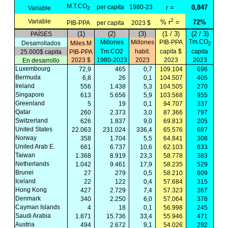
M.T.CO
per capita
1980-23
r =
0,847
Variable
2
2
Variable
% r
=
72%
PIB-PPA
per capita
2023 $
(1)
(2)
(3)
(1 / 3)
(2 / 3)
PAÍSES
Tm.CO
Millones
Millones
PIB-PPA
Desarrollados
Miles.M
2
Tm.CO2
habit.
capita $
capita
25.000$ capita
PIB-PPA
2023 $
1980-2023
2023
2023
2023
En desarrollo
Luxembourg
72,9
465
0,7
109.104
696
Bermuda
6,8
26
0,1
104.507
405
Ireland
556
1.438
5,3
104.505
270
Singapore
613
5.656
5,9
103.568
955
Greenland
5
19
0,1
94.707
337
Qatar
260
2.373
3,0
87.366
797
Switzerland
626
1.837
9,0
69.813
205
United States
22.063
231.024
336,4
65.576
687
Norway
358
1.704
5,5
64.841
308
United Arab E.
661
6.737
10,6
62.103
633
Taiwan
1.368
8.919
23,3
58.778
383
Netherlands
1.042
9.461
17,9
58.235
529
Brunei
27
279
0,5
58.210
609
Iceland
22
122
0,4
57.684
315
Hong Kong
427
2.729
7,4
57.323
367
Denmark
340
2.250
6,0
57.064
378
Cayman Islands
4
18
0,1
56.998
245
Saudi Arabia
1.871
15.736
33,4
55.946
471
Austria
494
2.672
9,1
54.026
292