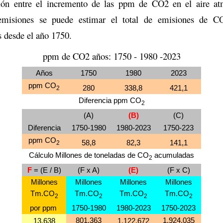
ción entre el incremento de las ppm de CO2 en el aire at
misiones se puede estimar el total de emisiones de C
s desde el año 1750.
ppm de CO2 años: 1750 - 1980 -2023
Años
1750
1980
2023
ppm CO
280
338,8
421,1
2
Diferencia ppm CO
2
(A)
(B)
(C)
Diferencia
1750-1980
1980-2023
1750-223
ppm CO
58,8
82,3
141,1
2
Cálculo Millones de toneladas de CO
acumuladas
2
F
= (E / B)
(F x A)
(E)
(F x C)
Millones
Millones
Millones
Millones
Tm.CO
Tm.CO
Tm.CO
Tm.CO
2
2
2
2
por ppm
1750-1980
1980-2023
1750-2023
801.363
1.924.035
13.638
1.122.672