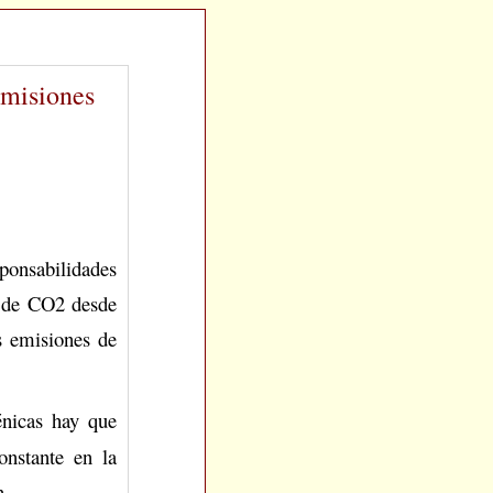
emisiones
ponsabilidades
es de CO2 desde
as emisiones de
énicas hay que
nstante en la
n.