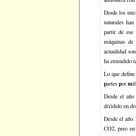
Desde los inic
naturales han
partir de ese
máquinas de 
actualidad so
ha extendido 
Lo que define 
p
p
m
artes
or
i
Desde el año 
dividido en do
Desde el año 1
CO2, pero en 