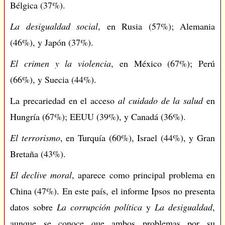
Bélgica (37%).
La desigualdad social
, en Rusia (57%); Alemania
(46%), y Japón (37%).
El crimen y la violencia
, en México (67%); Perú
(66%), y Suecia (44%).
La precariedad en el acceso
al cuidado de la salud
en
Hungría (67%); EEUU (39%), y Canadá (36%).
El terrorismo
, en Turquía (60%), Israel (44%), y Gran
Bretaña (43%).
El declive moral
, aparece como principal problema en
China (47%). En este país, el informe Ipsos no presenta
datos sobre
La corrupción política
y
La desigualdad
,
aunque se conoce que ambos problemas por su